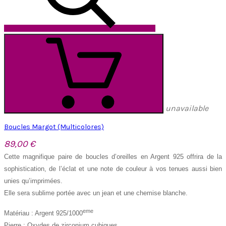
unavailable
Boucles Margot (Multicolores)
89,00 €
Cette magnifique paire de boucles d’oreilles en Argent 925 offrira de la
sophistication, de l’éclat et une note de couleur à vos tenues aussi bien
unies qu’imprimées.
Elle sera sublime portée avec un jean et une chemise blanche.
eme
Matériau : Argent 925/1000
Pierre : Oxydes de zirconium cubiques