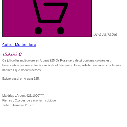
unavailable
Collier Multicolore
159,00 €
Ce joli collier multicolore en Argent 925 Or Rose serti de zirconiums colorés est
l’association parfaite entre la simplicité et l’élégance. Il ira parfaitement avec vos tenues
habillées que décontractées.
Existe aussi en Argent 925.
eme
Matériau : Argent 925/1000
Pierres : Oxydes de zirconium cubique
Taille : Diamètre 2,5 cm