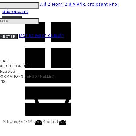
Pertinence
Nom, A à Z
Nom, Z à A
Prix, croissant
Prix,
décroissant
FILTRER
MOT DE PASSE OUBLIÉ?
NNECTER
CHATS
CHES DE CRÉDIT
DRESSES
FORMATIONS PERSONNELLES
ONS
Affichage 1-12 de 24 article(s)
PANIER