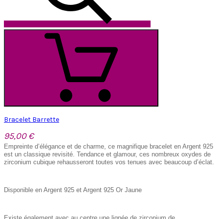
Bracelet Barrette
95,00 €
Empreinte d’élégance et de charme, ce magnifique bracelet en Argent 925
est un classique revisité. Tendance et glamour, ces nombreux oxydes de
zirconium cubique rehausseront toutes vos tenues avec beaucoup d’éclat.
Disponible en Argent 925 et Argent 925 Or Jaune
Existe également avec au centre une lignée de zirconium de