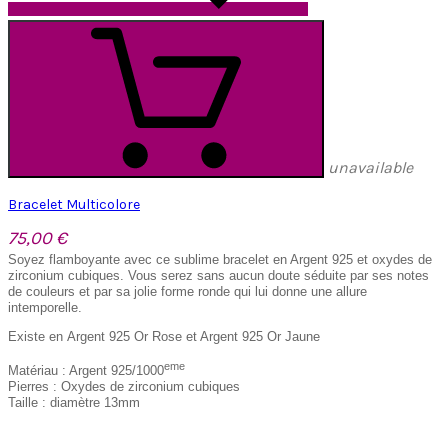
unavailable
Bracelet Multicolore
75,00 €
Soyez flamboyante avec ce sublime bracelet en Argent 925 et oxydes de
zirconium cubiques. Vous serez sans aucun doute séduite par ses notes
de couleurs et par sa jolie forme ronde qui lui donne une allure
intemporelle.
Existe en Argent 925 Or Rose et Argent 925 Or Jaune
eme
Matériau : Argent 925/1000
Pierres : Oxydes de zirconium cubiques
Taille : diamètre 13mm