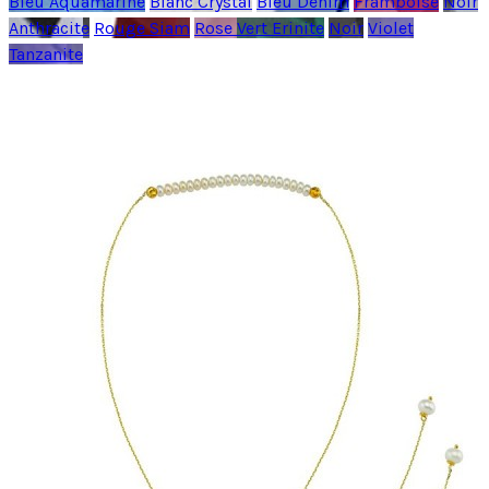
Bleu Aquamarine
Blanc Crystal
Bleu Denim
Framboise
Noir
Anthracite
Rouge Siam
Rose
Vert Erinite
Noir
Violet
Tanzanite