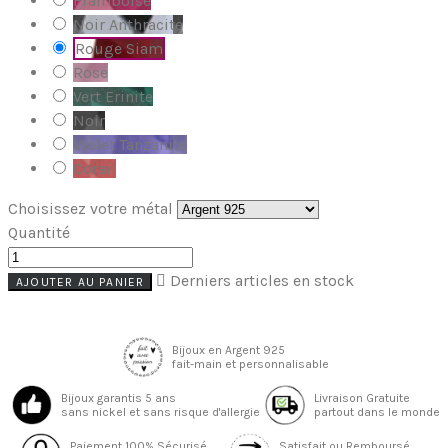
Framboise
Noir Anthracite
Rouge Siam
Rose
Vert Erinite
Noir
Violet Tanzanite
Corail
Choisissez votre métal
Quantité

Derniers articles en stock
AJOUTER AU PANIER
Bijoux en Argent 925
fait-main et personnalisable
Bijoux garantis 5 ans
Livraison Gratuite
sans nickel et sans risque d'allergie
partout dans le monde
Paiement 100% Sécurisé
Satisfait ou Remboursé