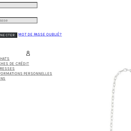
MOT DE PASSE OUBLIÉ?
NNECTER
CHATS
CHES DE CRÉDIT
DRESSES
FORMATIONS PERSONNELLES
ONS
PANIER