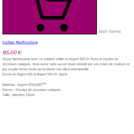
last-items
Collier Multicolore
85,00 €
Soyez flamboyante avec ce sublime collier en Argent 925 Or Rose et oxydes de
zirconium cubiques. Vous serez sans aucun doute séduite par ses notes de couleurs et
par sa jolie forme ronde qui lui donne une allure intemporelle.
Existe en Argent 925 et Argent 925 Or Jaune.
eme
Matériau : Argent 925/1000
Pierres : Oxydes de zirconium cubiques
Taille : diamètre 13mm