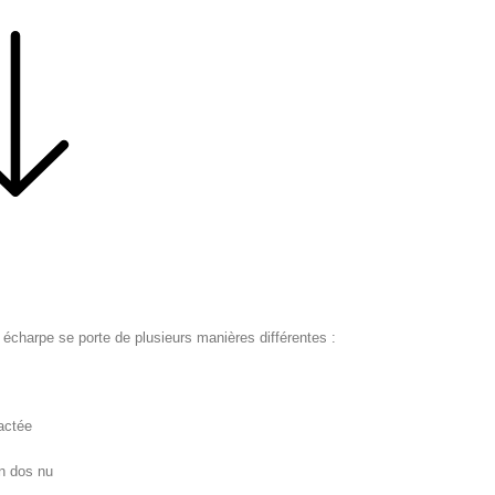
 écharpe se porte de plusieurs manières différentes :
actée
un dos nu