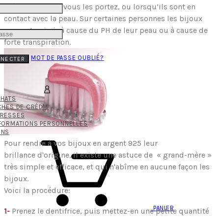
et à mesure que vous les portez, ou lorsqu’ils sont en
contact avec la peau. Sur certaines personnes les bijoux
peuvent noircir à cause du PH de leur peau ou à cause de
forte transpiration.
MOT DE PASSE OUBLIÉ?
NNECTER
CHATS
CHES DE CRÉDIT
DRESSES
FORMATIONS PERSONNELLES
ONS
Pour rendre à vos bijoux en argent 925 leur
brillance d'origine, il existe une astuce de « grand-mère »
très simple et efficace, et qui n'abîme en aucune façon les
bijoux.
Voici la procédure:
PANIER
1-
Prenez le dentifrice, puis mettez-en une petite quantité