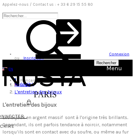
Appelez-nous / Contact us : + 33 6 29 15 55 80
Connexion
ou
Inscription
Rechercher
Menu
EN
Français
Accueil
English
L'entretien des bijoux
L'entretien des bijoux
ONNECTER
Les bijoux en argent massif sont à l'origine très brillants.
Cependant, ils ont parfois tendance à noircir, notamment
SCRIRE
lorsqu’ils sont en contact avec du soufre, ou même au fur